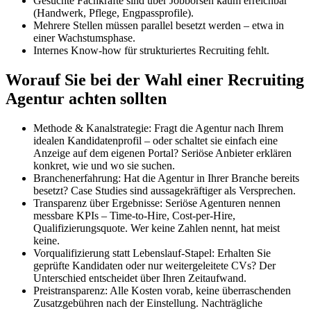
Gesuchte Fachkräfte sind über Jobbörsen kaum erreichbar
(Handwerk, Pflege, Engpassprofile).
Mehrere Stellen müssen parallel besetzt werden – etwa in
einer Wachstumsphase.
Internes Know-how für strukturiertes Recruiting fehlt.
Worauf Sie bei der Wahl einer Recruiting
Agentur achten sollten
Methode & Kanalstrategie: Fragt die Agentur nach Ihrem
idealen Kandidatenprofil – oder schaltet sie einfach eine
Anzeige auf dem eigenen Portal? Seriöse Anbieter erklären
konkret, wie und wo sie suchen.
Branchenerfahrung: Hat die Agentur in Ihrer Branche bereits
besetzt? Case Studies sind aussagekräftiger als Versprechen.
Transparenz über Ergebnisse: Seriöse Agenturen nennen
messbare KPIs – Time-to-Hire, Cost-per-Hire,
Qualifizierungsquote. Wer keine Zahlen nennt, hat meist
keine.
Vorqualifizierung statt Lebenslauf-Stapel: Erhalten Sie
geprüfte Kandidaten oder nur weitergeleitete CVs? Der
Unterschied entscheidet über Ihren Zeitaufwand.
Preistransparenz: Alle Kosten vorab, keine überraschenden
Zusatzgebühren nach der Einstellung. Nachträgliche